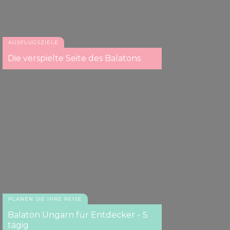
AUSFLUGSZIELE
Die verspielte Seite des Balatons
PLANEN SIE IHRE REISE
Balaton Ungarn für Entdecker - 5
tägig