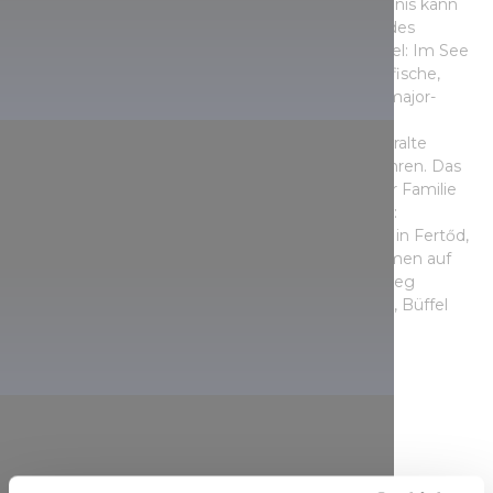
Haubentaucher, Rohrweihen oder Adler. Die Wildnis kann
sogar per Solarboot erkundet werden. Während des
Ausflugs lohnt sich nicht nur ein Blick gen Himmel: Im See
leben 35 Fischarten, darunter Schmerlen, Hundsfische,
Schleien und Sichlinge. Besuchen Sie das Lászlómajor-
Besucherzentrum in Sarród, um mehr über die
Arbeitsweisen des 150 Jahre alten Bauernhofs, uralte
Handwerkskunst und traditionelle Berufe zu erfahren. Das
Gut war früher der wirtschaftliche Mittelpunkt der Familie
Esterházy. Da wir gerade bei den Esterházys sind:
Besuchen Sie unbedingt auch Schloss Esterházy in Fertőd,
das „ungarische Versailles“. Auch Sportliche kommen auf
ihre Kosten: Um den See herum wurde ein Radweg
angelegt. Entlang des Ufers grasen Zackelschafe, Büffel
und sogar ungarische Graurinder.