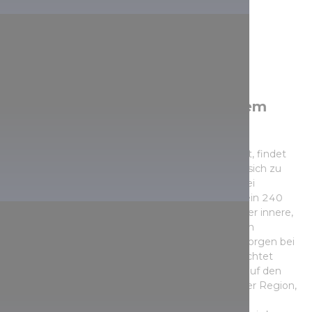
Den Fertő/Neusiedler See mit dem
Fahrrad erkunden
Obwohl der Plattensee weitaus mehr Strände hat, findet
Sie auch am Fertő/Neusiedler See viel Platz, um sich zu
erholen. Im Sommer empfiehlt sich der Strand bei
Fertőrákos. Im ungarischen Teil des Sees wurde ein 240
Kilometer langes Kanalnetz angelegt, über das der innere,
mit Schilf bedeckte Teil des Sees erreichbar ist. Im
Nationalpark Fertő-Hanság können am frühen Morgen bei
einer 6 Kilometer langen Kanufahrt Vögel beobachtet
werden und wer Glück hat, erhascht einen Blick auf den
Silberreiher oder andere typische Bewohner dieser Region,
wie Sommergänse, verschiedene Reiherarten,