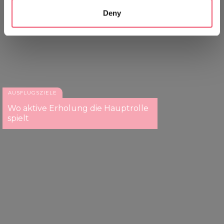
which can be accurate to within several meters
Deny
Identify your device by actively scanning it for
specific characteristics (fingerprinting)
Find out more about how your personal data is processed
and set your preferences in the
details section
.
We use cookies to personalise content and ads, to
provide social media features and to analyse our traffic.
AUSFLUGSZIELE
We also share information about your use of our site with
Wo aktive Erholung die Hauptrolle
our social media, advertising and analytics partners who
spielt
may combine it with other information that you’ve
provided to them or that they’ve collected from your use
of their services.