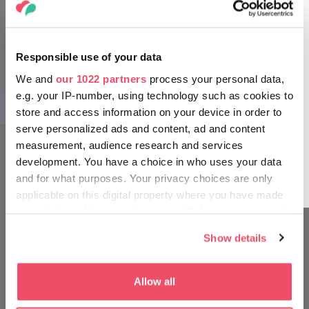
Responsible use of your data
We and
our 1022 partners
process your personal data,
e.g. your IP-number, using technology such as cookies to
store and access information on your device in order to
serve personalized ads and content, ad and content
measurement, audience research and services
development. You have a choice in who uses your data
and for what purposes. Your privacy choices are only
applicable on this digital property where you have made
your choices. You can change or withdraw your consent
any time from the Cookie Declaration or by clicking on
Show details
the Privacy trigger icon.
KENNEN SIE SICH AUS WIE EIN
UNGAR
If you allow, we would also like to:
Allow all
Collect information about your geographical location