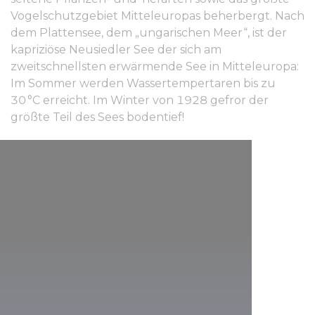
Vogelschutzgebiet Mitteleuropas beherbergt. Nach
dem Plattensee, dem „ungarischen Meer“, ist der
kapriziöse Neusiedler See der sich am
zweitschnellsten erwärmende See in Mitteleuropa:
Im Sommer werden Wassertempertaren bis zu
30 °C erreicht. Im Winter von 1928 gefror der
größte Teil des Sees bodentief!