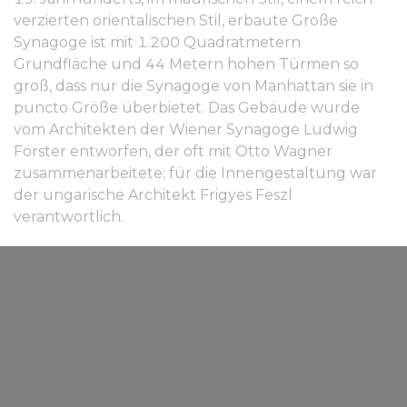
verzierten orientalischen Stil, erbaute Große
Synagoge ist mit 1.200 Quadratmetern
Grundfläche und 44 Metern hohen Türmen so
groß, dass nur die Synagoge von Manhattan sie in
puncto Größe überbietet. Das Gebäude wurde
vom Architekten der Wiener Synagoge Ludwig
Förster entworfen, der oft mit Otto Wagner
zusammenarbeitete; für die Innengestaltung war
der ungarische Architekt Frigyes Feszl
verantwortlich.