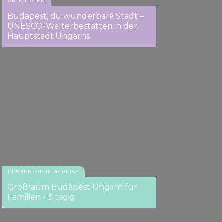
AKTIVITÄTEN
Budapest, du wunderbare Stadt –
UNESCO-Welterbestätten in der
Hauptstadt Ungarns
PLANEN SIE IHRE REISE
Großraum Budapest Ungarn für
Familien - 5 tägig