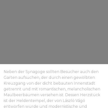
Neben der Synagoge sollten Besucher auch den
Garten aufsuchen, der durch einen gewölbten
Kreuzgang von der dicht bebauten Innenstadt
getrennt und mit romantischen, melancholischen
Maulbeerbäumen versehen ist. Dessen Herzstück
ist der Heldentempel, der von László Vágó
entworfen wurde und modernistische und