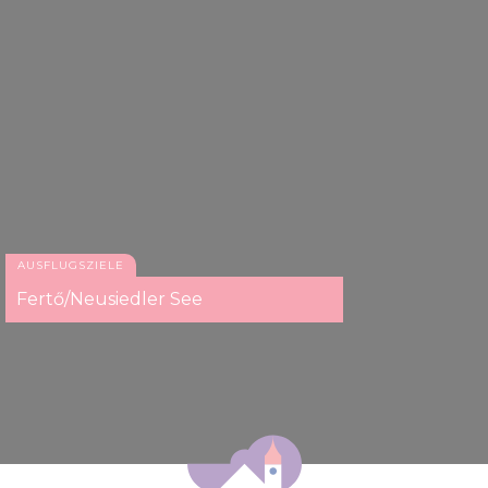
AUSFLUGSZIELE
Fertő/Neusiedler See