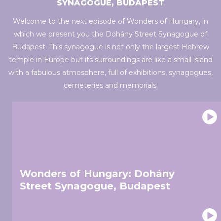
may combine it with other information that you’ve
SYNAGOGUE, BUDAPEST
provided to them or that they’ve collected from your use
Welcome to the next episode of Wonders of Hungary, in
of their services.
which we present you the Dohány Street Synagogue of
Budapest. This synagogue is not only the largest Hebrew
temple in Europe but its surroundings are like a small island
with a fabulous atmosphere, full of exhibitions, synagogues,
cemeteries and memorials.
Wonders of Hungary: Dohány
Street Synagogue, Budapest