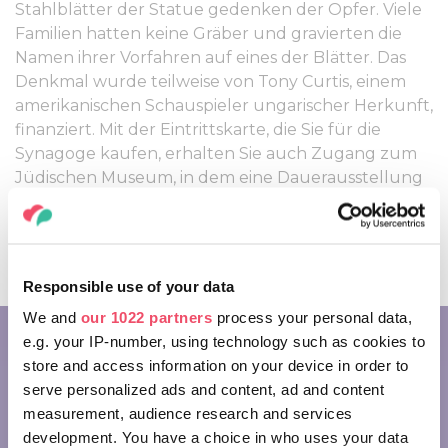
Stahlblätter der Statue gedenken der Opfer. Viele
Familien hatten keine Gräber und gravierten die
Namen ihrer Vorfahren auf eines der Blätter. Das
Denkmal wurde teilweise von Tony Curtis, einem
amerikanischen Schauspieler ungarischer Herkunft,
finanziert. Mit der Eintrittskarte, die Sie für die
Synagoge kaufen, erhalten Sie auch Zugang zum
Jüdischen Museum, in dem eine Dauerausstellung
gezeigt wird, in der fantastische Kunstwerke aus
Metall und Porzellan Ihnen den jüdischen Alltag
und die Welt der hebräischen Feiertage
näherbringen.
Responsible use of your data
We and
our 1022 partners
process your personal data,
e.g. your IP-number, using technology such as cookies to
store and access information on your device in order to
serve personalized ads and content, ad and content
measurement, audience research and services
development. You have a choice in who uses your data