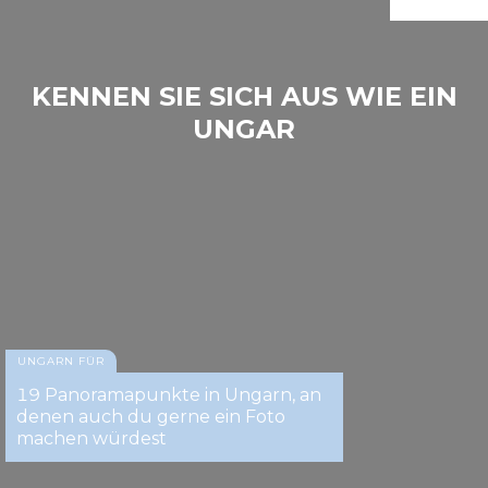
KENNEN SIE SICH AUS WIE EIN
UNGAR
Theiß-See
UNGARN FÜR
19 Panoramapunkte in Ungarn, an
denen auch du gerne ein Foto
machen würdest
Theiß-See