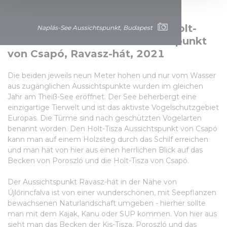
We use cookies to personalise content and ads, to
provide social media features and to analyse our traffic.
Fattyúszerkő Aussichtspunkt, Holt-
Naplás-See Aussichtspunkt, Budapest
We also share information about your use of our site with
Tisza und Bölömbika Aussichtspunkt
our social media, advertising and analytics partners who
von Csapó, Ravasz-hát, 2021
may combine it with other information that you’ve
provided to them or that they’ve collected from your use
Die beiden jeweils neun Meter hohen und nur vom Wasser
of their services.
aus zugänglichen Aussichtspunkte wurden im gleichen
Jahr am Theiß-See eröffnet. Der See beherbergt eine
einzigartige Tierwelt und ist das aktivste Vogelschutzgebiet
Europas. Die Türme sind nach geschützten Vogelarten
benannt worden. Den Holt-Tisza Aussichtspunkt von Csapó
kann man auf einem Holzsteg durch das Schilf erreichen
und man hat von hier aus einen herrlichen Blick auf das
Becken von Poroszló und die Holt-Tisza von Csapó.
Der Aussichtspunkt Ravasz-hát in der Nähe von
Újlőrincfalva ist von einer wunderschönen, mit Seepflanzen
bewachsenen Naturlandschaft umgeben - hierher sollte
man mit dem Kajak, Kanu oder SUP kommen. Von hier aus
sieht man das Becken der Kis-Tisza, Poroszló und das