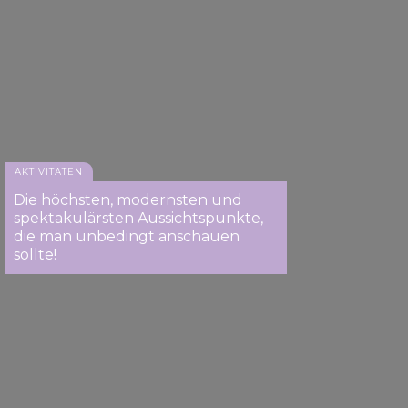
AKTIVITÄTEN
Die höchsten, modernsten und
spektakulärsten Aussichtspunkte,
die man unbedingt anschauen
sollte!