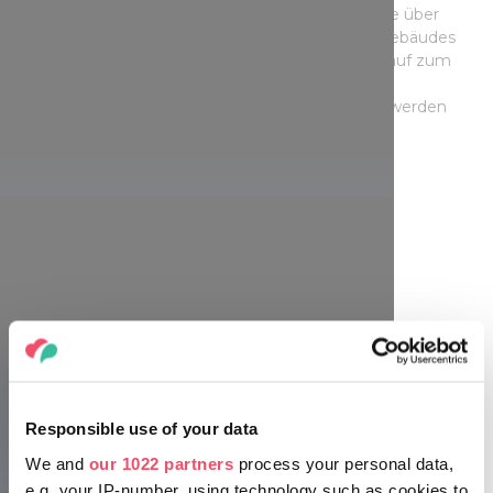
besuchen. Die Holzkonstruktion schwebt beinahe über
dem dreieckigen Betonprisma, das Innere des Gebäudes
ist sechseckig, eine zweiarmige Treppe führt hinauf zum
Aussichtspunkt, von dem aus eines der letzten
Naturschutzgebiete der Hauptstadt bewundert werden
kann.
Festetics Aussichtspunkt, Gyenesdiás
Responsible use of your data
Naplás-See Aussichtspunkt, Budapest
We and
our 1022 partners
process your personal data,
e.g. your IP-number, using technology such as cookies to