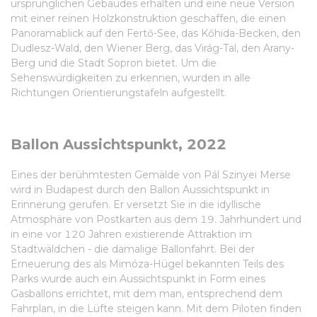
ursprünglichen Gebäudes erhalten und eine neue Version
mit einer reinen Holzkonstruktion geschaffen, die einen
Panoramablick auf den Fertő-See, das Kőhida-Becken, den
Dudlesz-Wald, den Wiener Berg, das Virág-Tal, den Arany-
Berg und die Stadt Sopron bietet. Um die
Sehenswürdigkeiten zu erkennen, wurden in alle
Richtungen Orientierungstafeln aufgestellt.
Ballon Aussichtspunkt, 2022
Eines der berühmtesten Gemälde von Pál Szinyei Merse
wird in Budapest durch den Ballon Aussichtspunkt in
Erinnerung gerufen. Er versetzt Sie in die idyllische
Atmosphäre von Postkarten aus dem 19. Jahrhundert und
in eine vor 120 Jahren existierende Attraktion im
Stadtwäldchen - die damalige Ballonfahrt. Bei der
Erneuerung des als Mimóza-Hügel bekannten Teils des
Parks wurde auch ein Aussichtspunkt in Form eines
Gasballons errichtet, mit dem man, entsprechend dem
Fahrplan, in die Lüfte steigen kann. Mit dem Piloten finden