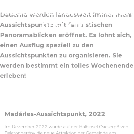
Aussichtspunkte schon
Dauernd werden landesweit immer mehr
besucht?
Aussichtspunkte mit fantastischen
Panoramablicken eröffnet. Es lohnt sich,
einen Ausflug speziell zu den
Aussichtspunkten zu organisieren. Sie
werden bestimmt ein tolles Wochenende
erleben!
Madárles-Aussichtspunkt, 2022
Im Dezember 2022 wurde auf der Halbinsel Csicsergő von
Balatonberény die neue Attraktion der Gemeinde am