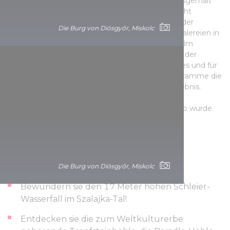
sechs Räume vom Wandermaler Ferenc Lieb ausgemalt
und mit einer einzigartigen Atmosphäre regelrecht
verzaubert. Als Resultat ist dieses Werk zu einer der
Die Burg von Diósgyőr, Miskolc
größten zusammenhängenden Rokoko-Wandmalereien in
Ungarn geworden. In einem spektakulären 3D-Film
erfahren die Besucher mehr über die Geschichte der
Bauherren und der Bewohner*innen des Schlosses und für
dieKinder machen museumspädagogische Programme die
Wissensvermittlung zu einem freudigen Lernerlebnis.
Die größte Wandmalerei des ungarischen Rokoko wurde
vom Maler Ferenc Lieb geschaffen.
Sehenswürdigkeiten und Programme in der
Umgebung:
Die Burg von Diósgyőr, Miskolc
Bewundern sie den 17 Meter hohen Schleier-
Wasserfall im Szalajka-Tal!
Entdecken sie die zum Weltkulturerbe