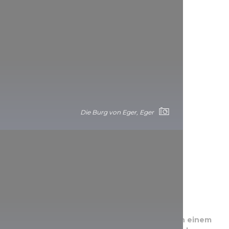
Die Burg von Eger, Eger
Die Burg von Füzér
Im östlichsten Teil des Zemplén-Gebirges, an einem