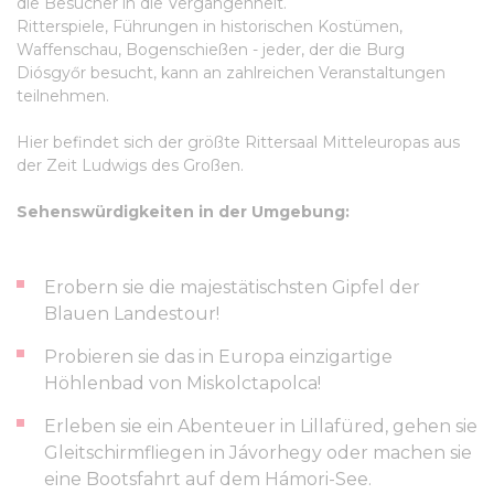
die Besucher in die Vergangenheit.
Ritterspiele, Führungen in historischen Kostümen,
Waffenschau, Bogenschießen - jeder, der die Burg
Diósgyőr besucht, kann an zahlreichen Veranstaltungen
teilnehmen.
Hier befindet sich der größte Rittersaal Mitteleuropas aus
der Zeit Ludwigs des Großen.
Sehenswürdigkeiten in der Umgebung:
Erobern sie die majestätischsten Gipfel der
Blauen Landestour!
Probieren sie das in Europa einzigartige
Höhlenbad von Miskolctapolca!
Erleben sie ein Abenteuer in Lillafüred, gehen sie
Gleitschirmfliegen in Jávorhegy oder machen sie
eine Bootsfahrt auf dem Hámori-See.