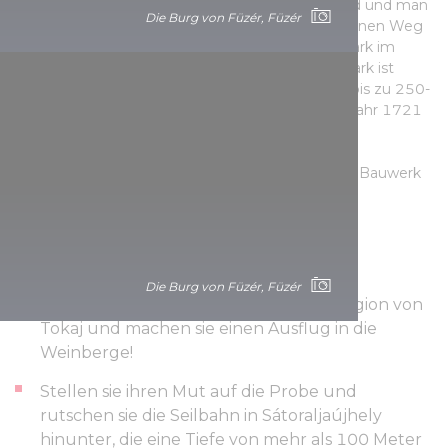
und sein Flair. Der Englische Garten ist hinreißend und man
Die Burg von Füzér, Füzér
kann mehrere Stunden spazieren gehen, ohne einen Weg
zweimal zu betreten. Es ist auch möglich, den Park im
Rahmen einer Führung kennen zu lernen. Der Park ist
berühmt für seine Baumriesen. Hier können wir bis zu 250-
300 Jahre alte Eichen, Hainbuchen und den im Jahr 1721
gepflanzten Riesenahorn bewundern.
Das nach den Plänen von Miklós Ybl umgebaute Bauwerk
wurde später das erste Schlosshotel des Landes.
Sehenswürdigkeiten in der Umgebung:
Die Burg von Füzér, Füzér
Erleben sie die Atmosphäre der Weinregion von
Tokaj und machen sie einen Ausflug in die
Weinberge!
Stellen sie ihren Mut auf die Probe und
rutschen sie die Seilbahn in Sátoraljaújhely
hinunter, die eine Tiefe von mehr als 100 Meter