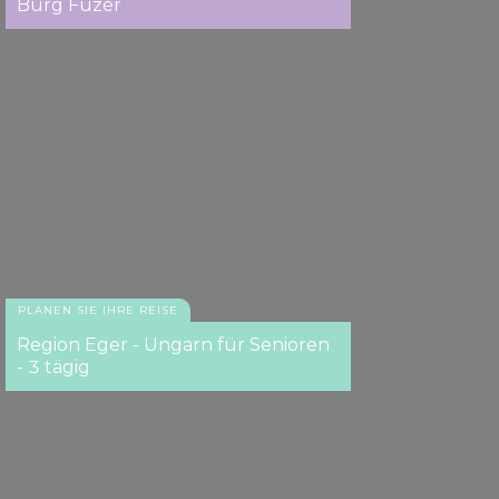
Burg Füzér
PLANEN SIE IHRE REISE
Region Eger - Ungarn für Senioren
- 3 tägig