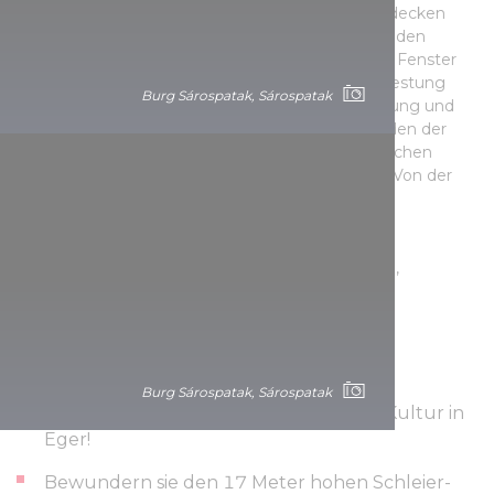
Kammern gemeißelt, die man betreten und entdecken
kann. Dazu öffnen sich aus den Hohlräumen und den
verzweigten Kasematten-Gänge geheimnisvolle Fenster
zum Weg hinauf zur Burg. Die Ausstellung der Festung
Burg Sárospatak, Sárospatak
führt sie zurück in die Zeit der türkischen Besatzung und
erinnert - einzigartig in Ungarn - nicht an die Helden der
Grenzburgen, sondern an den Alltag der osmanischen
Armee, die hier zwischen 1596 und 1686 lebte. Von der
Burg aus können sie ein erstaunlich schönes
Panoramagenießen.
Die Burg befindet sich auf dem Gipfel des steilen,
vulkanischen Várhegy (Burgberg).
Sehenswürdigkeiten in der Umgebung:
Burg Sárospatak, Sárospatak
Folgen sie den Spuren der türkischen Kultur in
Eger!
Bewundern sie den 17 Meter hohen Schleier-