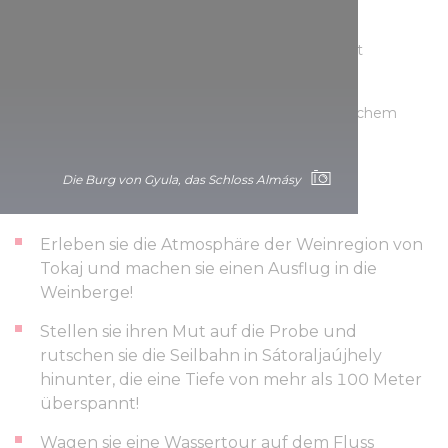
Gebäudekomplex präsentiert. Das spannende
Veranstaltungsprogramm auf der Burg ist das
„Ostromhétvége“ (Belagerungswochenende) mit
kriegerischen und handwerklichen Vorführungen.
Sie können die Räume des Schlosses mit historischem
Mobiliar und intakten Zierelementen bewundern.
Sehenswürdigkeiten in der Umgebung:
Die Burg von Gyula, das Schloss Almásy
Erleben sie die Atmosphäre der Weinregion von
Tokaj und machen sie einen Ausflug in die
Weinberge!
Stellen sie ihren Mut auf die Probe und
rutschen sie die Seilbahn in Sátoraljaújhely
hinunter, die eine Tiefe von mehr als 100 Meter
überspannt!
Wagen sie eine Wassertour auf dem Fluss