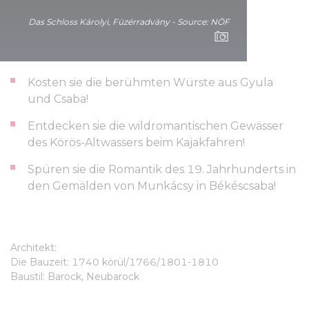
Bediensteten des Schlosses erfahren.
Das Schloss Károlyi, Füzérradvány - Source: NÖF
Sehenswürdigkeiten in der Umgebung:
Kosten sie die berühmten Würste aus Gyula
und Csaba!
Entdecken sie die wildromantischen Gewässer
des Körös-Altwassers beim Kajakfahren!
Spüren sie die Romantik des 19. Jahrhunderts in
den Gemälden von Munkácsy in Békéscsaba!
Architekt:
Die Bauzeit: 1740 körül/1766/1801-1810
Baustil: Barock, Neubarock