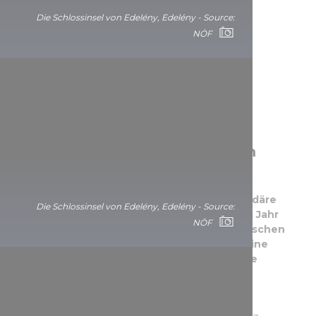
Die Schlossinsel von Edelény, Edelény - Source:
NÖF
Die Burg von Eger, Burgmuseum
István Dobó
Im Zentrum von Eger befindet sich die legendäre
Die Schlossinsel von Edelény, Edelény - Source:
Burg, wo die ungarischen Burgverteidiger im Jahr
NÖF
1552 in einer historischen Schlacht die türkischen
Eroberer besiegten. Die Burg verfügt über eine
interessante interaktive Ausstellung über die
Geschichte der Belagerung.