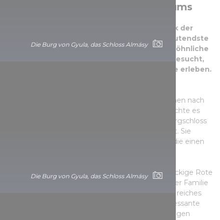
des Ungarischen Nationalmuseums
Die Burg Rákóczi ist das wertvollste Bauwerk der
ungarischen Spätrenaissance und das bedeutendste
Die Burg von Gyula, das Schloss Almásy
Denkmal von Sárospatak. Wer das außergewöhnliche
Schlossviertel am Ufer des Bodrog-Flusses besucht,
kann eine wahre Zeitreise in die Renaissance erleben.
Die Bauarbeiten des Gebäudekomplexes begannen nach
der Schlacht von Mohács und ihre Blütezeit erreichte es
unter der Herrschaft der Familie Rákóczi. Das Burgschloss
ist durch einen Graben vom Burggarten getrennt. Sie
können auch auf die äußere Burgmauer gehen, die einen
fantastischen Blick auf das Bodrog-Ufer und das
Burggebäude bietet. Das Zentrum der Burg und
gleichzeitig sein ältestes Gebäude ist der fünfstöckige Rote
Die Burg von Gyula, das Schloss Almásy
Turm. Die Ausstellung „Das glorreiche Zeitalter der Familie
Rákóczi“ zeigt die Geschichte der Familie und ihr reiches
historisches und kulturelles Erbe, aber auch interessante
Sonderausstellungen werden in diesem einzigartigen