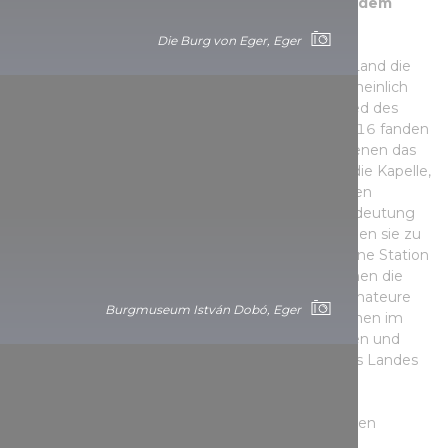
der sieben Naturwunder Ungarns, steht seit dem
Mittelalter die schneeweiße Burg Füzér.
Die Burg von Eger, Eger
Die Burg Füzér ist eine der wenigen Burgen im Land die
einmal im Privatbesitz war und sie wurde wahrscheinlich
bereits vor der Tatareninvasion von einem Mitglied des
Aba-Geschlechts erbaut. Zwischen 2014 und 2016 fanden
umfangreiche Renovierungsarbeiten statt, bei denen das
sogenannte untere Burggebäude errichtet und die Kapelle,
der Palastflügel und die untere Bastion des oberen
Schlosses erneuert wurden. Seine historische Bedeutung
und der atemberaubende Anblick der Burg machen sie zu
einem beliebten Ziel für Wanderer. Sie ist auch eine Station
der Blauen Landestour. Die Besucher*innen können die
Geschichte der Burg mit Hilfe ausgebildeter Animateure
Burgmuseum István Dobó, Eger
kennenlernen, die ihnen erzählen, wie die Menschen im
Mittelalter lebten, wer die Besitzer der Burg waren und
warum sie als eine der schönsten Burgen unseres Landes
betrachtet wird.
Die Burg steht seit dem Mittelalter auf einer steilen
vulkanischen Bergkuppe.