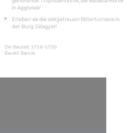
gehörende Tropfsteinhöhle, die Baradla-Höhle
in Aggtelek!
Erleben sie die zeitgetreuen Ritterturniere in
der Burg Diósgyőr!
Die Bauzeit: 1716–1730
Baustil: Barock