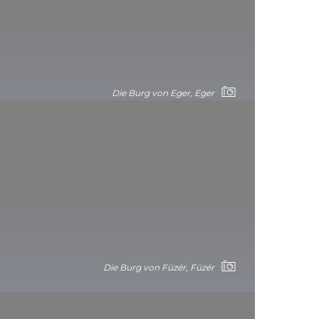
Die Bauzeit: 13-17. Jahrhundert
Baustil: Gotisch
Die Burg von Eger, Eger
Die Burg von Füzér, Füzér