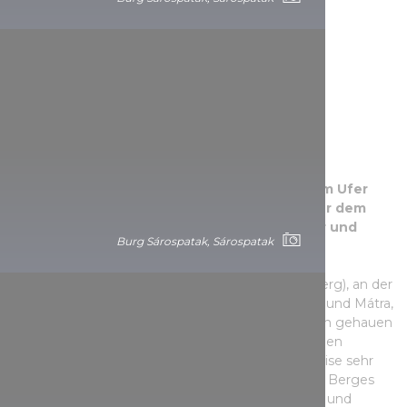
Die Burg Sirok
Die romantischste Felsenburg des Landes am Ufer
des Tarna-Baches erhebt sich malerisch über dem
Dorf. Die Besucher erwartet ein spannender und
Burg Sárospatak, Sárospatak
romantischer Ausflug.
Die Festung auf dem Gipfel des Várhegy (Burgberg), an der
Grenze zwischen den Wäldern der Gebirge Bükk und Mátra,
wurde von unseren Vorfahren in den Felsen hinein gehauen
und auf dem Gipfel erbaut. Zu diesem einzigartigen
Bauwerk führt nur ein Wanderweg, der stellenweise sehr
steil ist, aber die Mühe lohnt sich. Im Inneren des Berges
aus Rhyolith-Tuff wurden riesige Gänge, Treppen und