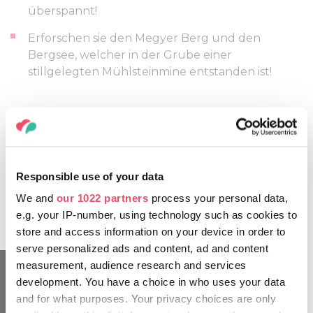
überspannt!
Erforschen sie den Megyer Berg und den
Bergsee, welcher in der Grube einer
stillgelegten Mühlsteinmine entstanden ist!
Architekt: Ede Károlyi, Miklós Ybl
Die Bauzeit: Ende des 16. Jahrhunderts/Mitte des 18.
Jahrhunderts/zweite Hälfte der 1880-er Jahre
Baustil: Barock und historisierend
Responsible use of your data
Öffnungszeiten: 2021 zweite Jahreshälfte - der Park ist für
Besucher geöffnet
We and
our 1022 partners
process your personal data,
e.g. your IP-number, using technology such as cookies to
store and access information on your device in order to
serve personalized ads and content, ad and content
measurement, audience research and services
development. You have a choice in who uses your data
and for what purposes. Your privacy choices are only