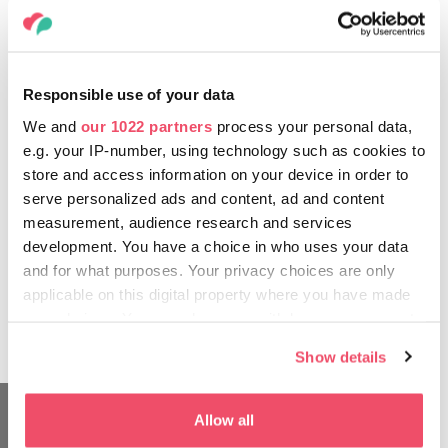
In den letzten Jahren hat sich bei den, für Koffein
immer schon empfänglichen Ungarn, ein weiterer
Kaffeetrend durchgesetzt. Die handverlesenen
und mit besonderer Sorgfalt gerösteten Specialty-
Responsible use of your data
Kaffees haben außergewöhnliche Qualität und die
We and
our 1022 partners
process your personal data,
fruchtigen, säuerlichen und süßlichen
e.g. your IP-number, using technology such as cookies to
Geschmacksnoten verschmelzen zu einzigartige
store and access information on your device in order to
Harmonie. Die Specialty Cafés verbreiten sich immer
serve personalized ads and content, ad and content
mehr in Budapest und auch am Land und mit ihrer
measurement, audience research and services
familiären Gastfreundlichkeit verführen dazu, die
development. You have a choice in who uses your data
qualitativ hochwertigen, einzigartigen Getränke
and for what purposes. Your privacy choices are only
fachkundig zu verkosten. Wenn sie ihren Tag in so
applicable on this digital property where you have made
einem Café beginnen, werden sie das Lokal
your choices. You can change or withdraw your consent
garantiert mit Motivation erfüllt verlassen.
any time from the Cookie Declaration or by clicking on
Show details
the Privacy trigger icon.
If you allow, we would also like to:
Allow all
Collect information about your geographical location