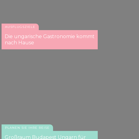
Das Central Café
AUSFLUGSZIELE
Die ungarische Gastronomie kommt
nach Hause
PLANEN SIE IHRE REISE
Großraum Budapest Ungarn für