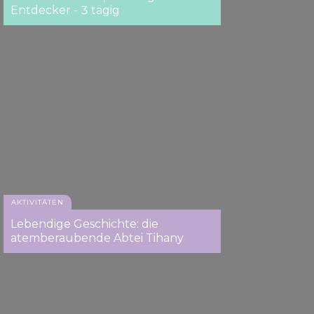
Entdecker - 3 tägig
AKTIVITÄTEN
Lebendige Geschichte: die
atemberaubende Abtei Tihany