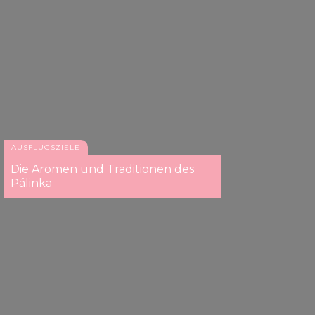
AUSFLUGSZIELE
Die Aromen und Traditionen des
Pálinka
Das Central Café