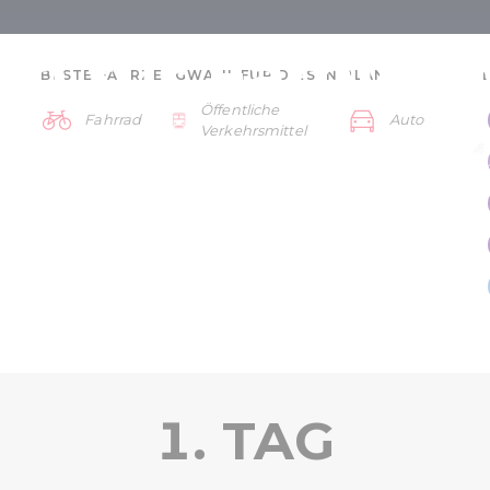
n für Familien
BESTE FAHRZEUGWAHL FÜR DIESEN PLAN:
Öffentliche
Fahrrad
Auto
Tage
Verkehrsmittel
Balaton
1. TAG