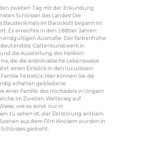
 den zweiten Tag mit der Erkundung
nsten Schlösser des Landes! Die
s Baudenkmals im Barockstil begann im
rt. Es erreichte in den 1880er Jahren
n endgültigen Ausmaße. Der farbenfrohe
bedeutendste Gartenkunstwerk in
 und die Ausstellung des Helikon
s, die die aristokratische Lebensweise
ährt einen Einblick in den luxuriösen
 Familie Festetics. Hier können Sie die
tändig erhalten gebliebene
ek einer Familie des Hochadels in Ungarn
welche im Zweiten Weltkrieg auf
ise, wie es sonst nur in
en zu sehen ist, der Zerstörung entkam.
 Szenen aus dem Film Kincsem wurden in
 Schlosses gedreht.