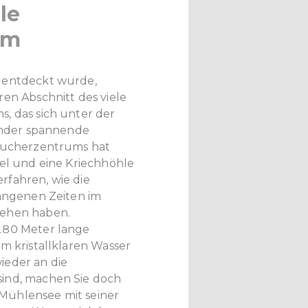
le
um
 entdeckt wurde,
ren Abschnitt des viele
, das sich unter der
Kinder spannende
esucherzentrums hat
iel und eine Kriechhöhle
rfahren, wie die
gangenen Zeiten im
sehen haben.
180 Meter lange
m kristallklaren Wasser
ieder an die
ind, machen Sie doch
Mühlensee mit seiner