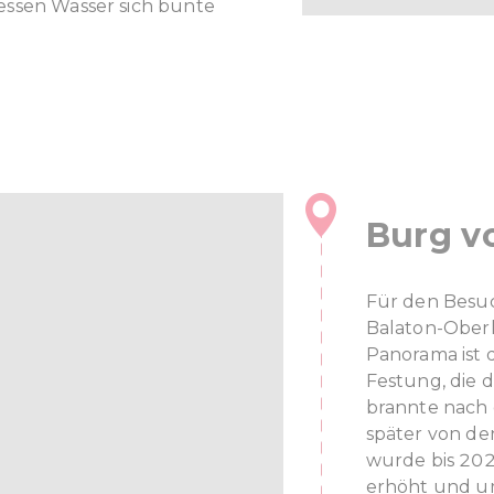
essen Wasser sich bunte
Burg vo
Für den Besuc
Balaton-Oberl
Panorama ist 
Festung, die 
brannte nach 
später von de
wurde bis 20
erhöht und um