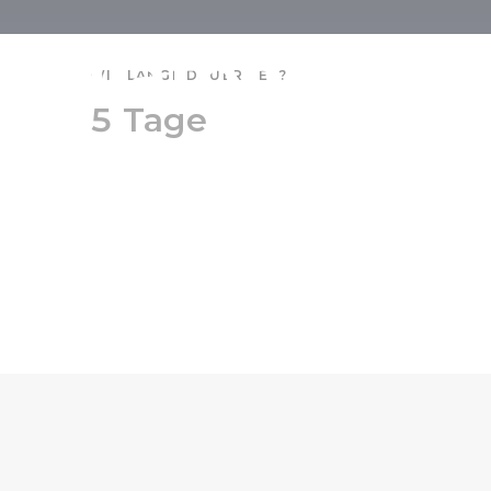
Balaton Ungar
WIE LANGE DAUERT ES?
5 Tage
5 