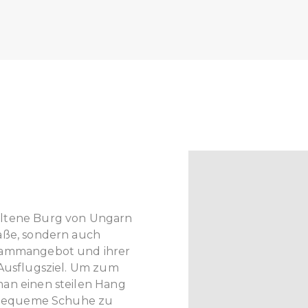
altene Burg von Ungarn
aße, sondern auch
grammangebot und ihrer
 Ausflugsziel. Um zum
man einen steilen Hang
h, bequeme Schuhe zu