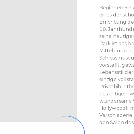
Beginnen Sie
eines der schö
Errichtung de
18. Jahrhunde
seine heutige
Park ist das 
Mitteleuropa,
Schlossmuseum
vorstellt, gew
Lebensstil der
einzige volls
Privatbiblioth
besichtigen, 
wundersame We
Hollywoodfilm
Verschiedene
den Sälen des