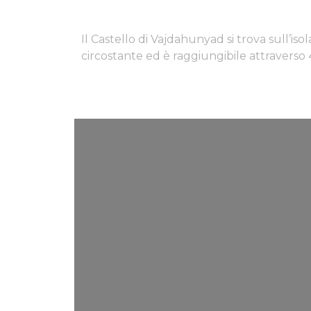
Il Castello di Vajdahunyad si trova sull’iso
circostante ed è raggiungibile attraverso 