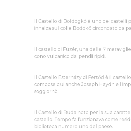
Il Castello di Boldogkő è uno dei castelli
innalza sul colle Bodókő circondato da pare
Il castello di Füzér, una delle 7 meravigli
cono vulcanico dai pendii ripidi.
Il Castello Esterházy di Fertőd è il castel
compose qui anche Joseph Haydn e l’imper
soggiornò.
Il Castello di Buda noto per la sua caratter
castello. Tempo fa funzionava come reside
biblioteca numero uno del paese.