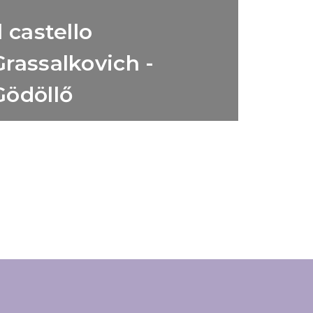
l castello
Grassalkovich -
Gödöllő