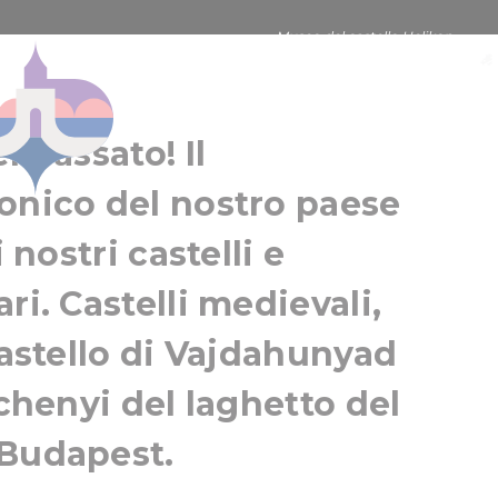
Museo del castello Helikon
i e palazzi
Keszthely
Balaton
l passato! Il
onico del nostro paese
 nostri castelli e
ri. Castelli medievali,
Castello di Vajdahunyad
échenyi del laghetto del
 Budapest.