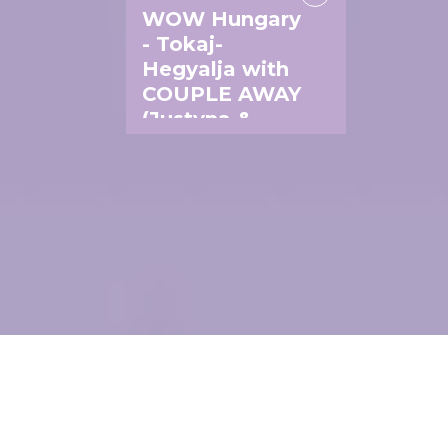
WOW Hungary
- Tokaj-
Hegyalja with
COUPLE AWAY
(Justyna &
Paweł)