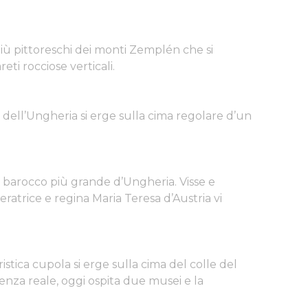
 più pittoreschi dei monti Zemplén che si
ti rocciose verticali.
e dell’Ungheria si erge sulla cima regolare d’un
lo barocco più grande d’Ungheria. Visse e
atrice e regina Maria Teresa d’Austria vi
istica cupola si erge sulla cima del colle del
nza reale, oggi ospita due musei e la