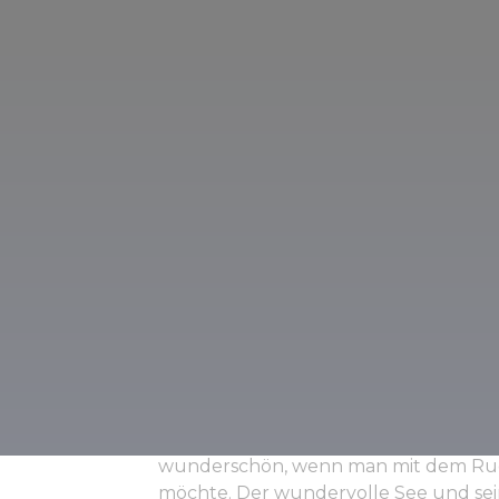
Wasser die Höhle nicht aushöhlt, son
nach ablagert und so die Höhlenwand 
der man bei einer etwa halbstündigen
Formation im Herz-Jesu-Saal oder di
tatsächlich einem lebenden Baum äh
St.-Stephanshöhle:
Diese Höhle wurde durch Karstwasser 
Plateaus des Bükk-Gebirges in die Tie
unterschiedlichen Stalaktiten sind, 
Kuppelsaal und dem Riesenwasserfall
Hámori-See:
Wir empfehlen den Hámori-See hauptsä
wunderschön, wenn man mit dem Rud
möchte. Der wundervolle See und se