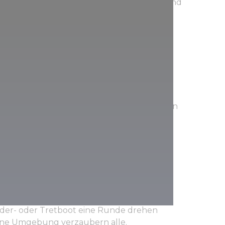
dern der vom Bach gelöste Kalk sich nach und
aufbaut. Die Anna-Höhle ist eine Höhle, in
 Führung Kuriositäten wie die herzförmige
e Formation namens Evas Apfelbaum, die
nelt, bewundern kann.
gebildet, das durch die Dolinen des Großen
fe eindrang. Sie können Gänge, die reich an
mit aufregenden Formationen wie dem
 entdecken.
chlich für Anglerfans, aber er ist auch
er- oder Tretboot eine Runde drehen
ine Umgebung verzaubern alle.