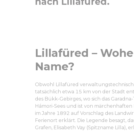
nach Lillafüred.
Lillafüred – Woh
Name?
Obwohl Lillafüred verwaltungstechnisch z
tatsächlich etwa 15 km von der Stadt entf
des Bükk-Gebirges, wo sich das Garadna-T
Hámori-Sees und ist von märchenhaften
im Jahre 1892 auf Vorschlag des Landwir
Ferienort erklärt. Die Legende besagt, d
Grafen, Elisabeth Vay (Spitzname Lilla), er