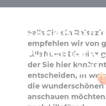
Zahl
Sehenswür
Falls Sie ein Reisezi
empfehlen wir von 
Märchenland:
Lillafüred: Die einzi
der Sie hier konfront
Lil
entscheiden, in wel
die wunderschönen 
anschauen möchten.