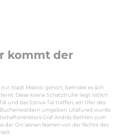
er kommt der
ur Stadt Miskolc gehört, befindet es sich
ernt. Diese kleine Schatztruhe liegt östlich
al und das Szinva-Tal treffen, am Ufer des
 Buchenwäldern umgeben. Lillafüred wurde
tschaftsministers Graf András Bethlen zum
ass der Ort seinen Namen von der Nichte des
hielt.